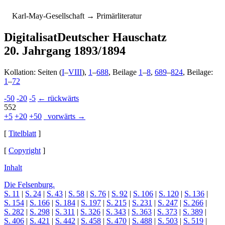
K
arl-
M
ay-
G
esellschaft
→ Primärliteratur
Digitalisat
Deutscher Hauschatz
20. Jahrgang 1893/1894
Kollation: Seiten (
I
–
VIII
),
1
–
688
, Beilage
1
–
8
,
689
–
824
, Beilage:
1
–
72
-50
-20
-5
← rückwärts
552
+5
+20
+50
vorwärts →
[
Titelblatt
]
[
Copyright
]
Inhalt
Die Felsenburg.
S. 11
|
S. 24
|
S. 43
|
S. 58
|
S. 76
|
S. 92
|
S. 106
|
S. 120
|
S. 136
|
S. 154
|
S. 166
|
S. 184
|
S. 197
|
S. 215
|
S. 231
|
S. 247
|
S. 266
|
S. 282
|
S. 298
|
S. 311
|
S. 326
|
S. 343
|
S. 363
|
S. 373
|
S. 389
|
S. 406
|
S. 421
|
S. 442
|
S. 458
|
S. 470
|
S. 488
|
S. 503
|
S. 519
|