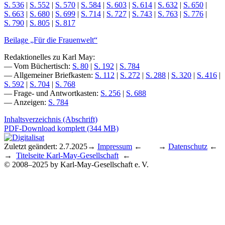
S. 536
|
S. 552
|
S. 570
|
S. 584
|
S. 603
|
S. 614
|
S. 632
|
S. 650
|
S. 663
|
S. 680
|
S. 699
|
S. 714
|
S. 727
|
S. 743
|
S. 763
|
S. 776
|
S. 790
|
S. 805
|
S. 817
Beilage „Für die Frauenwelt“
Redaktionelles zu Karl May:
— Vom Büchertisch:
S. 80
|
S. 192
|
S. 784
— Allgemeiner Briefkasten:
S. 112
|
S. 272
|
S. 288
|
S. 320
|
S. 416
|
S. 592
|
S. 704
|
S. 768
— Frage- und Antwortkasten:
S. 256
|
S. 688
— Anzeigen:
S. 784
Inhaltsverzeichnis (Abschrift)
PDF-Download komplett (344 MB)
Zuletzt geändert: 2.7.2025
→
Impressum
← →
Datenschutz
←
→
Titelseite Karl-May-Gesellschaft
←
© 2008–2025 by Karl-May-Gesellschaft e. V.