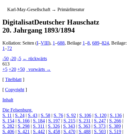
K
arl-
M
ay-
G
esellschaft
→ Primärliteratur
Digitalisat
Deutscher Hauschatz
20. Jahrgang 1893/1894
Kollation: Seiten (
I
–
VIII
),
1
–
688
, Beilage
1
–
8
,
689
–
824
, Beilage:
1
–
72
-50
-20
-5
← rückwärts
613
+5
+20
+50
vorwärts →
[
Titelblatt
]
[
Copyright
]
Inhalt
Die Felsenburg.
S. 11
|
S. 24
|
S. 43
|
S. 58
|
S. 76
|
S. 92
|
S. 106
|
S. 120
|
S. 136
|
S. 154
|
S. 166
|
S. 184
|
S. 197
|
S. 215
|
S. 231
|
S. 247
|
S. 266
|
S. 282
|
S. 298
|
S. 311
|
S. 326
|
S. 343
|
S. 363
|
S. 373
|
S. 389
|
S. 406
|
S. 421
|
S. 442
|
S. 458
|
S. 470
|
S. 488
|
S. 503
|
S. 519
|