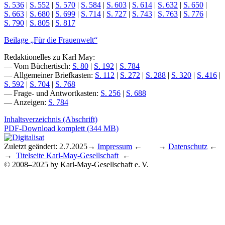
S. 536
|
S. 552
|
S. 570
|
S. 584
|
S. 603
|
S. 614
|
S. 632
|
S. 650
|
S. 663
|
S. 680
|
S. 699
|
S. 714
|
S. 727
|
S. 743
|
S. 763
|
S. 776
|
S. 790
|
S. 805
|
S. 817
Beilage „Für die Frauenwelt“
Redaktionelles zu Karl May:
— Vom Büchertisch:
S. 80
|
S. 192
|
S. 784
— Allgemeiner Briefkasten:
S. 112
|
S. 272
|
S. 288
|
S. 320
|
S. 416
|
S. 592
|
S. 704
|
S. 768
— Frage- und Antwortkasten:
S. 256
|
S. 688
— Anzeigen:
S. 784
Inhaltsverzeichnis (Abschrift)
PDF-Download komplett (344 MB)
Zuletzt geändert: 2.7.2025
→
Impressum
← →
Datenschutz
←
→
Titelseite Karl-May-Gesellschaft
←
© 2008–2025 by Karl-May-Gesellschaft e. V.