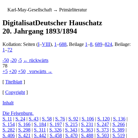
K
arl-
M
ay-
G
esellschaft
→ Primärliteratur
Digitalisat
Deutscher Hauschatz
20. Jahrgang 1893/1894
Kollation: Seiten (
I
–
VIII
),
1
–
688
, Beilage
1
–
8
,
689
–
824
, Beilage:
1
–
72
-50
-20
-5
← rückwärts
78
+5
+20
+50
vorwärts →
[
Titelblatt
]
[
Copyright
]
Inhalt
Die Felsenburg.
S. 11
|
S. 24
|
S. 43
|
S. 58
|
S. 76
|
S. 92
|
S. 106
|
S. 120
|
S. 136
|
S. 154
|
S. 166
|
S. 184
|
S. 197
|
S. 215
|
S. 231
|
S. 247
|
S. 266
|
S. 282
|
S. 298
|
S. 311
|
S. 326
|
S. 343
|
S. 363
|
S. 373
|
S. 389
|
S. 406
|
S. 421
|
S. 442
|
S. 458
|
S. 470
|
S. 488
|
S. 503
|
S. 519
|