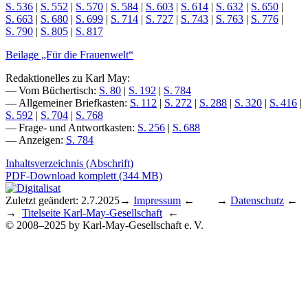
S. 536
|
S. 552
|
S. 570
|
S. 584
|
S. 603
|
S. 614
|
S. 632
|
S. 650
|
S. 663
|
S. 680
|
S. 699
|
S. 714
|
S. 727
|
S. 743
|
S. 763
|
S. 776
|
S. 790
|
S. 805
|
S. 817
Beilage „Für die Frauenwelt“
Redaktionelles zu Karl May:
— Vom Büchertisch:
S. 80
|
S. 192
|
S. 784
— Allgemeiner Briefkasten:
S. 112
|
S. 272
|
S. 288
|
S. 320
|
S. 416
|
S. 592
|
S. 704
|
S. 768
— Frage- und Antwortkasten:
S. 256
|
S. 688
— Anzeigen:
S. 784
Inhaltsverzeichnis (Abschrift)
PDF-Download komplett (344 MB)
Zuletzt geändert: 2.7.2025
→
Impressum
← →
Datenschutz
←
→
Titelseite Karl-May-Gesellschaft
←
© 2008–2025 by Karl-May-Gesellschaft e. V.