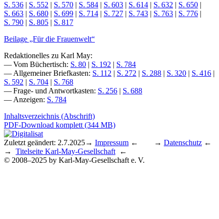
S. 536
|
S. 552
|
S. 570
|
S. 584
|
S. 603
|
S. 614
|
S. 632
|
S. 650
|
S. 663
|
S. 680
|
S. 699
|
S. 714
|
S. 727
|
S. 743
|
S. 763
|
S. 776
|
S. 790
|
S. 805
|
S. 817
Beilage „Für die Frauenwelt“
Redaktionelles zu Karl May:
— Vom Büchertisch:
S. 80
|
S. 192
|
S. 784
— Allgemeiner Briefkasten:
S. 112
|
S. 272
|
S. 288
|
S. 320
|
S. 416
|
S. 592
|
S. 704
|
S. 768
— Frage- und Antwortkasten:
S. 256
|
S. 688
— Anzeigen:
S. 784
Inhaltsverzeichnis (Abschrift)
PDF-Download komplett (344 MB)
Zuletzt geändert: 2.7.2025
→
Impressum
← →
Datenschutz
←
→
Titelseite Karl-May-Gesellschaft
←
© 2008–2025 by Karl-May-Gesellschaft e. V.