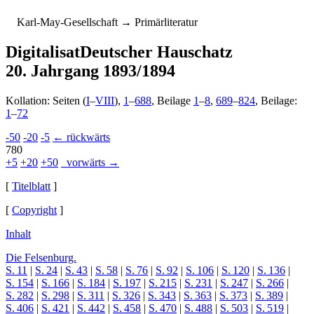
K
arl-
M
ay-
G
esellschaft
→ Primärliteratur
Digitalisat
Deutscher Hauschatz
20. Jahrgang 1893/1894
Kollation: Seiten (
I
–
VIII
),
1
–
688
, Beilage
1
–
8
,
689
–
824
, Beilage:
1
–
72
-50
-20
-5
← rückwärts
780
+5
+20
+50
vorwärts →
[
Titelblatt
]
[
Copyright
]
Inhalt
Die Felsenburg.
S. 11
|
S. 24
|
S. 43
|
S. 58
|
S. 76
|
S. 92
|
S. 106
|
S. 120
|
S. 136
|
S. 154
|
S. 166
|
S. 184
|
S. 197
|
S. 215
|
S. 231
|
S. 247
|
S. 266
|
S. 282
|
S. 298
|
S. 311
|
S. 326
|
S. 343
|
S. 363
|
S. 373
|
S. 389
|
S. 406
|
S. 421
|
S. 442
|
S. 458
|
S. 470
|
S. 488
|
S. 503
|
S. 519
|