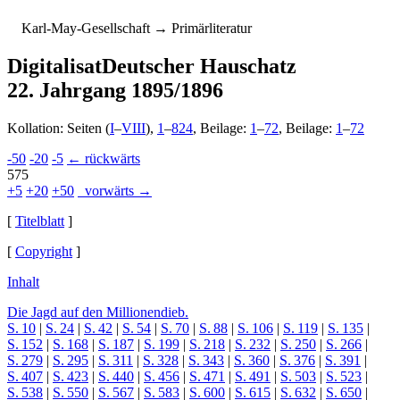
K
arl-
M
ay-
G
esellschaft
→ Primärliteratur
Digitalisat
Deutscher Hauschatz
22. Jahrgang 1895/1896
Kollation: Seiten (
I
–
VIII
),
1
–
824
, Beilage:
1
–
72
, Beilage:
1
–
72
-50
-20
-5
← rückwärts
575
+5
+20
+50
vorwärts →
[
Titelblatt
]
[
Copyright
]
Inhalt
Die Jagd auf den Millionendieb.
S. 10
|
S. 24
|
S. 42
|
S. 54
|
S. 70
|
S. 88
|
S. 106
|
S. 119
|
S. 135
|
S. 152
|
S. 168
|
S. 187
|
S. 199
|
S. 218
|
S. 232
|
S. 250
|
S. 266
|
S. 279
|
S. 295
|
S. 311
|
S. 328
|
S. 343
|
S. 360
|
S. 376
|
S. 391
|
S. 407
|
S. 423
|
S. 440
|
S. 456
|
S. 471
|
S. 491
|
S. 503
|
S. 523
|
S. 538
|
S. 550
|
S. 567
|
S. 583
|
S. 600
|
S. 615
|
S. 632
|
S. 650
|