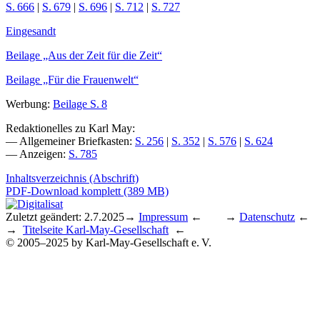
S. 666
|
S. 679
|
S. 696
|
S. 712
|
S. 727
Eingesandt
Beilage „Aus der Zeit für die Zeit“
Beilage „Für die Frauenwelt“
Werbung:
Beilage S. 8
Redaktionelles zu Karl May:
— Allgemeiner Briefkasten:
S. 256
|
S. 352
|
S. 576
|
S. 624
— Anzeigen:
S. 785
Inhaltsverzeichnis (Abschrift)
PDF-Download komplett (389 MB)
Zuletzt geändert: 2.7.2025
→
Impressum
← →
Datenschutz
←
→
Titelseite Karl-May-Gesellschaft
←
© 2005–2025 by Karl-May-Gesellschaft e. V.