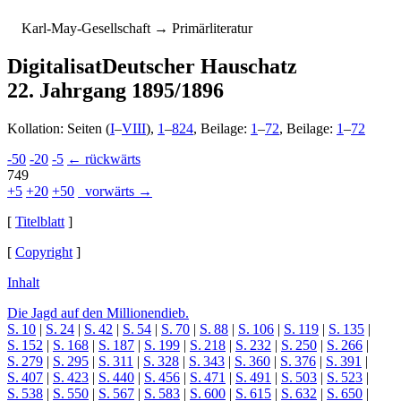
K
arl-
M
ay-
G
esellschaft
→ Primärliteratur
Digitalisat
Deutscher Hauschatz
22. Jahrgang 1895/1896
Kollation: Seiten (
I
–
VIII
),
1
–
824
, Beilage:
1
–
72
, Beilage:
1
–
72
-50
-20
-5
← rückwärts
749
+5
+20
+50
vorwärts →
[
Titelblatt
]
[
Copyright
]
Inhalt
Die Jagd auf den Millionendieb.
S. 10
|
S. 24
|
S. 42
|
S. 54
|
S. 70
|
S. 88
|
S. 106
|
S. 119
|
S. 135
|
S. 152
|
S. 168
|
S. 187
|
S. 199
|
S. 218
|
S. 232
|
S. 250
|
S. 266
|
S. 279
|
S. 295
|
S. 311
|
S. 328
|
S. 343
|
S. 360
|
S. 376
|
S. 391
|
S. 407
|
S. 423
|
S. 440
|
S. 456
|
S. 471
|
S. 491
|
S. 503
|
S. 523
|
S. 538
|
S. 550
|
S. 567
|
S. 583
|
S. 600
|
S. 615
|
S. 632
|
S. 650
|