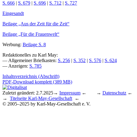
S. 666
|
S. 679
|
S. 696
|
S. 712
|
S. 727
Eingesandt
Beilage „Aus der Zeit für die Zeit“
Beilage „Für die Frauenwelt“
Werbung:
Beilage S. 8
Redaktionelles zu Karl May:
— Allgemeiner Briefkasten:
S. 256
|
S. 352
|
S. 576
|
S. 624
— Anzeigen:
S. 785
Inhaltsverzeichnis (Abschrift)
PDF-Download komplett (389 MB)
Zuletzt geändert: 2.7.2025
→
Impressum
← →
Datenschutz
←
→
Titelseite Karl-May-Gesellschaft
←
© 2005–2025 by Karl-May-Gesellschaft e. V.