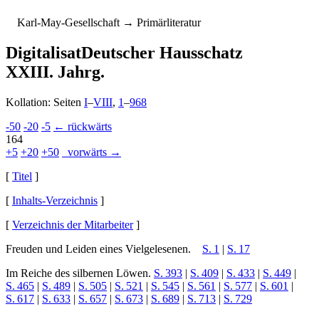
K
arl-
M
ay-
G
esellschaft
→ Primärliteratur
Digitalisat
Deutscher Hausschatz
XXIII. Jahrg.
Kollation: Seiten
I
–
VIII
,
1
–
968
-50
-20
-5
← rückwärts
164
+5
+20
+50
vorwärts →
[
Titel
]
[
Inhalts-Verzeichnis
]
[
Verzeichnis der Mitarbeiter
]
Freuden und Leiden eines Viel­ge­le­se­nen.
S. 1
|
S. 17
Im Reiche des silbernen Löwen.
S. 393
|
S. 409
|
S. 433
|
S. 449
|
S. 465
|
S. 489
|
S. 505
|
S. 521
|
S. 545
|
S. 561
|
S. 577
|
S. 601
|
S. 617
|
S. 633
|
S. 657
|
S. 673
|
S. 689
|
S. 713
|
S. 729