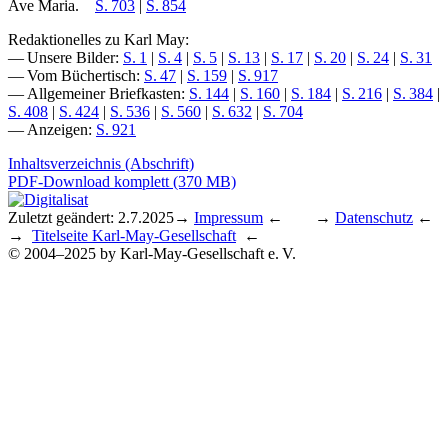
Ave Maria.
S. 703
|
S. 854
Redaktionelles zu Karl May:
— Unsere Bilder:
S. 1
|
S. 4
|
S. 5
|
S. 13
|
S. 17
|
S. 20
|
S. 24
|
S. 31
— Vom Büchertisch:
S. 47
|
S. 159
|
S. 917
— Allgemeiner Briefkasten:
S. 144
|
S. 160
|
S. 184
|
S. 216
|
S. 384
|
S. 408
|
S. 424
|
S. 536
|
S. 560
|
S. 632
|
S. 704
— Anzeigen:
S. 921
Inhaltsverzeichnis (Abschrift)
PDF-Download komplett (370 MB)
Zuletzt geändert: 2.7.2025
→
Impressum
← →
Datenschutz
←
→
Titelseite Karl-May-Gesellschaft
←
© 2004–2025 by Karl-May-Gesellschaft e. V.