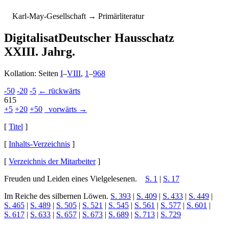
K
arl-
M
ay-
G
esellschaft
→ Primärliteratur
Digitalisat
Deutscher Hausschatz
XXIII. Jahrg.
Kollation: Seiten
I
–
VIII
,
1
–
968
-50
-20
-5
← rückwärts
615
+5
+20
+50
vorwärts →
[
Titel
]
[
Inhalts-Verzeichnis
]
[
Verzeichnis der Mitarbeiter
]
Freuden und Leiden eines Viel­ge­le­se­nen.
S. 1
|
S. 17
Im Reiche des silbernen Löwen.
S. 393
|
S. 409
|
S. 433
|
S. 449
|
S. 465
|
S. 489
|
S. 505
|
S. 521
|
S. 545
|
S. 561
|
S. 577
|
S. 601
|
S. 617
|
S. 633
|
S. 657
|
S. 673
|
S. 689
|
S. 713
|
S. 729