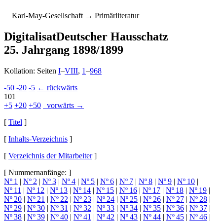
K
arl-
M
ay-
G
esellschaft
→ Primärliteratur
Digitalisat
Deutscher Hausschatz
25. Jahrgang 1898/1899
Kollation: Seiten
I
–
VIII
,
1
–
968
-50
-20
-5
← rückwärts
101
+5
+20
+50
vorwärts →
[
Titel
]
[
Inhalts-Verzeichnis
]
[
Verzeichnis der Mitarbeiter
]
[ Nummernanfänge: ]
Nº 1
|
Nº 2
|
Nº 3
|
Nº 4
|
Nº 5
|
Nº 6
|
Nº 7
|
Nº 8
|
Nº 9
|
Nº 10
|
Nº 11
|
Nº 12
|
Nº 13
|
Nº 14
|
Nº 15
|
Nº 16
|
Nº 17
|
Nº 18
|
Nº 19
|
Nº 20
|
Nº 21
|
Nº 22
|
Nº 23
|
Nº 24
|
Nº 25
|
Nº 26
|
Nº 27
|
Nº 28
|
Nº 29
|
Nº 30
|
Nº 31
|
Nº 32
|
Nº 33
|
Nº 34
|
Nº 35
|
Nº 36
|
Nº 37
|
Nº 38
|
Nº 39
|
Nº 40
|
Nº 41
|
Nº 42
|
Nº 43
|
Nº 44
|
Nº 45
|
Nº 46
|