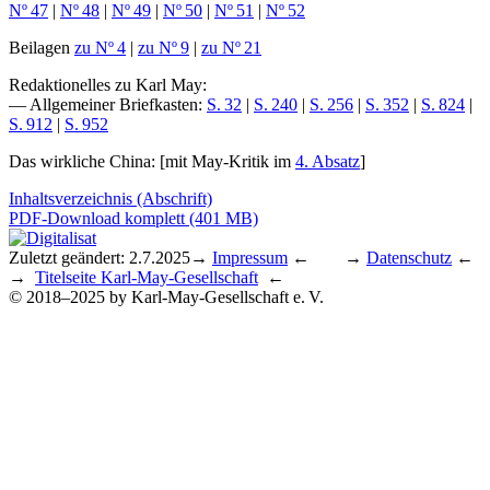
Nº 47
|
Nº 48
|
Nº 49
|
Nº 50
|
Nº 51
|
Nº 52
Beilagen
zu Nº 4
|
zu Nº 9
|
zu Nº 21
Redaktionelles zu Karl May
:
— Allgemeiner Briefkasten:
S. 32
|
S. 240
|
S. 256
|
S. 352
|
S. 824
|
S. 912
|
S. 952
Das wirkliche China
: [mit May-Kritik im
4. Absatz
]
Inhaltsverzeichnis (Abschrift)
PDF-Download komplett (401 MB)
Zuletzt geändert: 2.7.2025
→
Impressum
← →
Datenschutz
←
→
Titelseite Karl-May-Gesellschaft
←
© 2018–2025 by Karl-May-Gesellschaft e. V.