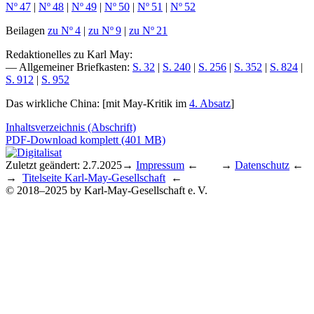
Nº 47
|
Nº 48
|
Nº 49
|
Nº 50
|
Nº 51
|
Nº 52
Beilagen
zu Nº 4
|
zu Nº 9
|
zu Nº 21
Redaktionelles zu Karl May
:
— Allgemeiner Briefkasten:
S. 32
|
S. 240
|
S. 256
|
S. 352
|
S. 824
|
S. 912
|
S. 952
Das wirkliche China
: [mit May-Kritik im
4. Absatz
]
Inhaltsverzeichnis (Abschrift)
PDF-Download komplett (401 MB)
Zuletzt geändert: 2.7.2025
→
Impressum
← →
Datenschutz
←
→
Titelseite Karl-May-Gesellschaft
←
© 2018–2025 by Karl-May-Gesellschaft e. V.