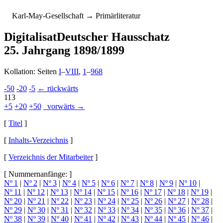
K
arl-
M
ay-
G
esellschaft
→ Primärliteratur
Digitalisat
Deutscher Hausschatz
25. Jahrgang 1898/1899
Kollation: Seiten
I
–
VIII
,
1
–
968
-50
-20
-5
← rückwärts
113
+5
+20
+50
vorwärts →
[
Titel
]
[
Inhalts-Verzeichnis
]
[
Verzeichnis der Mitarbeiter
]
[ Nummernanfänge: ]
Nº 1
|
Nº 2
|
Nº 3
|
Nº 4
|
Nº 5
|
Nº 6
|
Nº 7
|
Nº 8
|
Nº 9
|
Nº 10
|
Nº 11
|
Nº 12
|
Nº 13
|
Nº 14
|
Nº 15
|
Nº 16
|
Nº 17
|
Nº 18
|
Nº 19
|
Nº 20
|
Nº 21
|
Nº 22
|
Nº 23
|
Nº 24
|
Nº 25
|
Nº 26
|
Nº 27
|
Nº 28
|
Nº 29
|
Nº 30
|
Nº 31
|
Nº 32
|
Nº 33
|
Nº 34
|
Nº 35
|
Nº 36
|
Nº 37
|
Nº 38
|
Nº 39
|
Nº 40
|
Nº 41
|
Nº 42
|
Nº 43
|
Nº 44
|
Nº 45
|
Nº 46
|