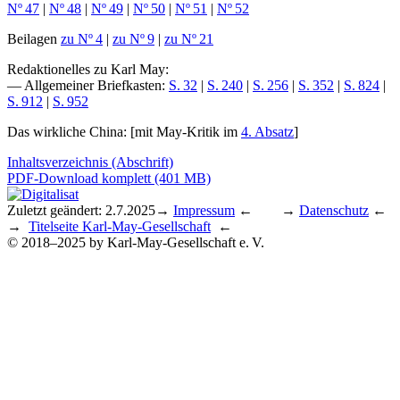
Nº 47
|
Nº 48
|
Nº 49
|
Nº 50
|
Nº 51
|
Nº 52
Beilagen
zu Nº 4
|
zu Nº 9
|
zu Nº 21
Redaktionelles zu Karl May
:
— Allgemeiner Briefkasten:
S. 32
|
S. 240
|
S. 256
|
S. 352
|
S. 824
|
S. 912
|
S. 952
Das wirkliche China
: [mit May-Kritik im
4. Absatz
]
Inhaltsverzeichnis (Abschrift)
PDF-Download komplett (401 MB)
Zuletzt geändert: 2.7.2025
→
Impressum
← →
Datenschutz
←
→
Titelseite Karl-May-Gesellschaft
←
© 2018–2025 by Karl-May-Gesellschaft e. V.