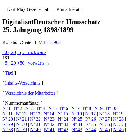
K
arl-
M
ay-
G
esellschaft
→ Primärliteratur
Digitalisat
Deutscher Hausschatz
25. Jahrgang 1898/1899
Kollation: Seiten
I
–
VIII
,
1
–
968
-50
-20
-5
← rückwärts
181
+5
+20
+50
vorwärts →
[
Titel
]
[
Inhalts-Verzeichnis
]
[
Verzeichnis der Mitarbeiter
]
[ Nummernanfänge: ]
Nº 1
|
Nº 2
|
Nº 3
|
Nº 4
|
Nº 5
|
Nº 6
|
Nº 7
|
Nº 8
|
Nº 9
|
Nº 10
|
Nº 11
|
Nº 12
|
Nº 13
|
Nº 14
|
Nº 15
|
Nº 16
|
Nº 17
|
Nº 18
|
Nº 19
|
Nº 20
|
Nº 21
|
Nº 22
|
Nº 23
|
Nº 24
|
Nº 25
|
Nº 26
|
Nº 27
|
Nº 28
|
Nº 29
|
Nº 30
|
Nº 31
|
Nº 32
|
Nº 33
|
Nº 34
|
Nº 35
|
Nº 36
|
Nº 37
|
Nº 38
|
Nº 39
|
Nº 40
|
Nº 41
|
Nº 42
|
Nº 43
|
Nº 44
|
Nº 45
|
Nº 46
|