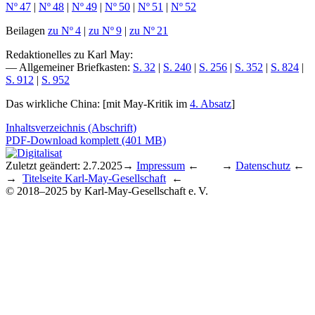
Nº 47
|
Nº 48
|
Nº 49
|
Nº 50
|
Nº 51
|
Nº 52
Beilagen
zu Nº 4
|
zu Nº 9
|
zu Nº 21
Redaktionelles zu Karl May
:
— Allgemeiner Briefkasten:
S. 32
|
S. 240
|
S. 256
|
S. 352
|
S. 824
|
S. 912
|
S. 952
Das wirkliche China
: [mit May-Kritik im
4. Absatz
]
Inhaltsverzeichnis (Abschrift)
PDF-Download komplett (401 MB)
Zuletzt geändert: 2.7.2025
→
Impressum
← →
Datenschutz
←
→
Titelseite Karl-May-Gesellschaft
←
© 2018–2025 by Karl-May-Gesellschaft e. V.