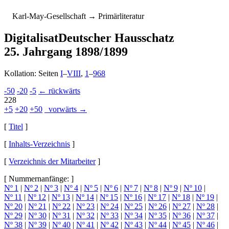
K
arl-
M
ay-
G
esellschaft
→ Primärliteratur
Digitalisat
Deutscher Hausschatz
25. Jahrgang 1898/1899
Kollation: Seiten
I
–
VIII
,
1
–
968
-50
-20
-5
← rückwärts
228
+5
+20
+50
vorwärts →
[
Titel
]
[
Inhalts-Verzeichnis
]
[
Verzeichnis der Mitarbeiter
]
[ Nummernanfänge: ]
Nº 1
|
Nº 2
|
Nº 3
|
Nº 4
|
Nº 5
|
Nº 6
|
Nº 7
|
Nº 8
|
Nº 9
|
Nº 10
|
Nº 11
|
Nº 12
|
Nº 13
|
Nº 14
|
Nº 15
|
Nº 16
|
Nº 17
|
Nº 18
|
Nº 19
|
Nº 20
|
Nº 21
|
Nº 22
|
Nº 23
|
Nº 24
|
Nº 25
|
Nº 26
|
Nº 27
|
Nº 28
|
Nº 29
|
Nº 30
|
Nº 31
|
Nº 32
|
Nº 33
|
Nº 34
|
Nº 35
|
Nº 36
|
Nº 37
|
Nº 38
|
Nº 39
|
Nº 40
|
Nº 41
|
Nº 42
|
Nº 43
|
Nº 44
|
Nº 45
|
Nº 46
|