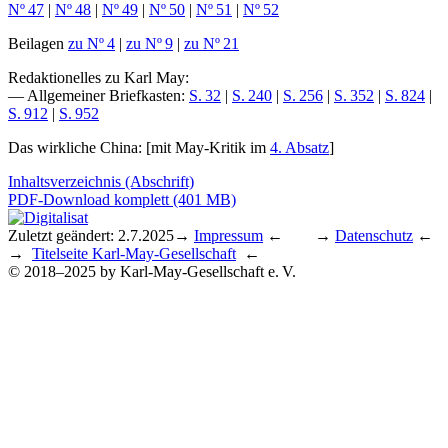
Nº 47
|
Nº 48
|
Nº 49
|
Nº 50
|
Nº 51
|
Nº 52
Beilagen
zu Nº 4
|
zu Nº 9
|
zu Nº 21
Redaktionelles zu Karl May
:
— Allgemeiner Briefkasten:
S. 32
|
S. 240
|
S. 256
|
S. 352
|
S. 824
|
S. 912
|
S. 952
Das wirkliche China
: [mit May-Kritik im
4. Absatz
]
Inhaltsverzeichnis (Abschrift)
PDF-Download komplett (401 MB)
Zuletzt geändert: 2.7.2025
→
Impressum
← →
Datenschutz
←
→
Titelseite Karl-May-Gesellschaft
←
© 2018–2025 by Karl-May-Gesellschaft e. V.