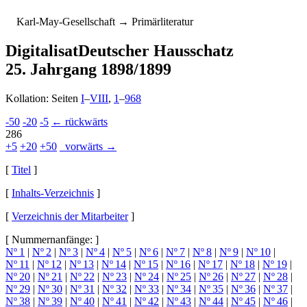
K
arl-
M
ay-
G
esellschaft
→ Primärliteratur
Digitalisat
Deutscher Hausschatz
25. Jahrgang 1898/1899
Kollation: Seiten
I
–
VIII
,
1
–
968
-50
-20
-5
← rückwärts
286
+5
+20
+50
vorwärts →
[
Titel
]
[
Inhalts-Verzeichnis
]
[
Verzeichnis der Mitarbeiter
]
[ Nummernanfänge: ]
Nº 1
|
Nº 2
|
Nº 3
|
Nº 4
|
Nº 5
|
Nº 6
|
Nº 7
|
Nº 8
|
Nº 9
|
Nº 10
|
Nº 11
|
Nº 12
|
Nº 13
|
Nº 14
|
Nº 15
|
Nº 16
|
Nº 17
|
Nº 18
|
Nº 19
|
Nº 20
|
Nº 21
|
Nº 22
|
Nº 23
|
Nº 24
|
Nº 25
|
Nº 26
|
Nº 27
|
Nº 28
|
Nº 29
|
Nº 30
|
Nº 31
|
Nº 32
|
Nº 33
|
Nº 34
|
Nº 35
|
Nº 36
|
Nº 37
|
Nº 38
|
Nº 39
|
Nº 40
|
Nº 41
|
Nº 42
|
Nº 43
|
Nº 44
|
Nº 45
|
Nº 46
|