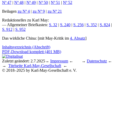
Nº 47
|
Nº 48
|
Nº 49
|
Nº 50
|
Nº 51
|
Nº 52
Beilagen
zu Nº 4
|
zu Nº 9
|
zu Nº 21
Redaktionelles zu Karl May
:
— Allgemeiner Briefkasten:
S. 32
|
S. 240
|
S. 256
|
S. 352
|
S. 824
|
S. 912
|
S. 952
Das wirkliche China
: [mit May-Kritik im
4. Absatz
]
Inhaltsverzeichnis (Abschrift)
PDF-Download komplett (401 MB)
Zuletzt geändert: 2.7.2025
→
Impressum
← →
Datenschutz
←
→
Titelseite Karl-May-Gesellschaft
←
© 2018–2025 by Karl-May-Gesellschaft e. V.