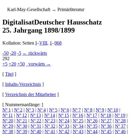
K
arl-
M
ay-
G
esellschaft
→ Primärliteratur
Digitalisat
Deutscher Hausschatz
25. Jahrgang 1898/1899
Kollation: Seiten
I
–
VIII
,
1
–
968
-50
-20
-5
← rückwärts
292
+5
+20
+50
vorwärts →
[
Titel
]
[
Inhalts-Verzeichnis
]
[
Verzeichnis der Mitarbeiter
]
[ Nummernanfänge: ]
Nº 1
|
Nº 2
|
Nº 3
|
Nº 4
|
Nº 5
|
Nº 6
|
Nº 7
|
Nº 8
|
Nº 9
|
Nº 10
|
Nº 11
|
Nº 12
|
Nº 13
|
Nº 14
|
Nº 15
|
Nº 16
|
Nº 17
|
Nº 18
|
Nº 19
|
Nº 20
|
Nº 21
|
Nº 22
|
Nº 23
|
Nº 24
|
Nº 25
|
Nº 26
|
Nº 27
|
Nº 28
|
Nº 29
|
Nº 30
|
Nº 31
|
Nº 32
|
Nº 33
|
Nº 34
|
Nº 35
|
Nº 36
|
Nº 37
|
Nº 38
|
Nº 39
|
Nº 40
|
Nº 41
|
Nº 42
|
Nº 43
|
Nº 44
|
Nº 45
|
Nº 46
|