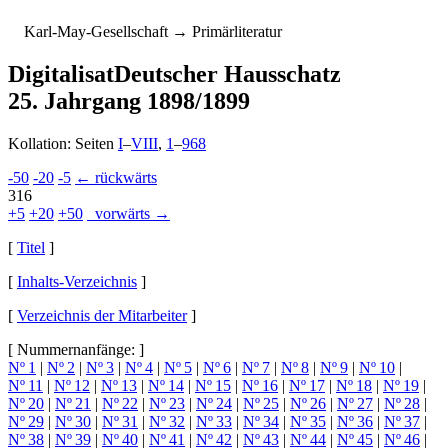
K
arl-
M
ay-
G
esellschaft
→ Primärliteratur
Digitalisat
Deutscher Hausschatz
25. Jahrgang 1898/1899
Kollation: Seiten
I
–
VIII
,
1
–
968
-50
-20
-5
← rückwärts
316
+5
+20
+50
vorwärts →
[
Titel
]
[
Inhalts-Verzeichnis
]
[
Verzeichnis der Mitarbeiter
]
[ Nummernanfänge: ]
Nº 1
|
Nº 2
|
Nº 3
|
Nº 4
|
Nº 5
|
Nº 6
|
Nº 7
|
Nº 8
|
Nº 9
|
Nº 10
|
Nº 11
|
Nº 12
|
Nº 13
|
Nº 14
|
Nº 15
|
Nº 16
|
Nº 17
|
Nº 18
|
Nº 19
|
Nº 20
|
Nº 21
|
Nº 22
|
Nº 23
|
Nº 24
|
Nº 25
|
Nº 26
|
Nº 27
|
Nº 28
|
Nº 29
|
Nº 30
|
Nº 31
|
Nº 32
|
Nº 33
|
Nº 34
|
Nº 35
|
Nº 36
|
Nº 37
|
Nº 38
|
Nº 39
|
Nº 40
|
Nº 41
|
Nº 42
|
Nº 43
|
Nº 44
|
Nº 45
|
Nº 46
|