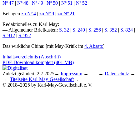
Nº 47
|
Nº 48
|
Nº 49
|
Nº 50
|
Nº 51
|
Nº 52
Beilagen
zu Nº 4
|
zu Nº 9
|
zu Nº 21
Redaktionelles zu Karl May
:
— Allgemeiner Briefkasten:
S. 32
|
S. 240
|
S. 256
|
S. 352
|
S. 824
|
S. 912
|
S. 952
Das wirkliche China
: [mit May-Kritik im
4. Absatz
]
Inhaltsverzeichnis (Abschrift)
PDF-Download komplett (401 MB)
Zuletzt geändert: 2.7.2025
→
Impressum
← →
Datenschutz
←
→
Titelseite Karl-May-Gesellschaft
←
© 2018–2025 by Karl-May-Gesellschaft e. V.