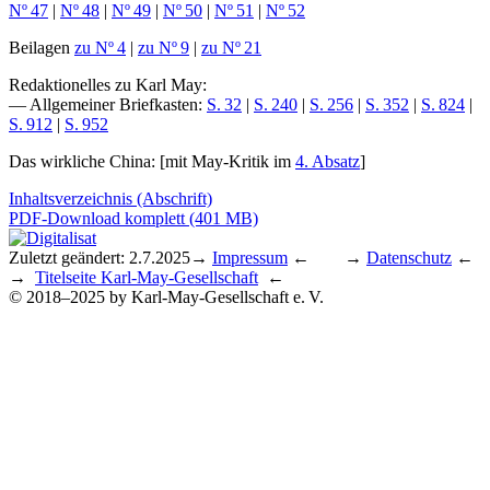
Nº 47
|
Nº 48
|
Nº 49
|
Nº 50
|
Nº 51
|
Nº 52
Beilagen
zu Nº 4
|
zu Nº 9
|
zu Nº 21
Redaktionelles zu Karl May
:
— Allgemeiner Briefkasten:
S. 32
|
S. 240
|
S. 256
|
S. 352
|
S. 824
|
S. 912
|
S. 952
Das wirkliche China
: [mit May-Kritik im
4. Absatz
]
Inhaltsverzeichnis (Abschrift)
PDF-Download komplett (401 MB)
Zuletzt geändert: 2.7.2025
→
Impressum
← →
Datenschutz
←
→
Titelseite Karl-May-Gesellschaft
←
© 2018–2025 by Karl-May-Gesellschaft e. V.