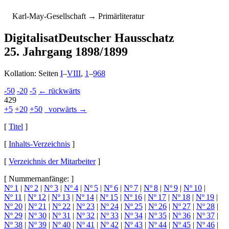
K
arl-
M
ay-
G
esellschaft
→ Primärliteratur
Digitalisat
Deutscher Hausschatz
25. Jahrgang 1898/1899
Kollation: Seiten
I
–
VIII
,
1
–
968
-50
-20
-5
← rückwärts
429
+5
+20
+50
vorwärts →
[
Titel
]
[
Inhalts-Verzeichnis
]
[
Verzeichnis der Mitarbeiter
]
[ Nummernanfänge: ]
Nº 1
|
Nº 2
|
Nº 3
|
Nº 4
|
Nº 5
|
Nº 6
|
Nº 7
|
Nº 8
|
Nº 9
|
Nº 10
|
Nº 11
|
Nº 12
|
Nº 13
|
Nº 14
|
Nº 15
|
Nº 16
|
Nº 17
|
Nº 18
|
Nº 19
|
Nº 20
|
Nº 21
|
Nº 22
|
Nº 23
|
Nº 24
|
Nº 25
|
Nº 26
|
Nº 27
|
Nº 28
|
Nº 29
|
Nº 30
|
Nº 31
|
Nº 32
|
Nº 33
|
Nº 34
|
Nº 35
|
Nº 36
|
Nº 37
|
Nº 38
|
Nº 39
|
Nº 40
|
Nº 41
|
Nº 42
|
Nº 43
|
Nº 44
|
Nº 45
|
Nº 46
|