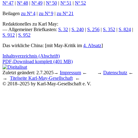
Nº 47
|
Nº 48
|
Nº 49
|
Nº 50
|
Nº 51
|
Nº 52
Beilagen
zu Nº 4
|
zu Nº 9
|
zu Nº 21
Redaktionelles zu Karl May
:
— Allgemeiner Briefkasten:
S. 32
|
S. 240
|
S. 256
|
S. 352
|
S. 824
|
S. 912
|
S. 952
Das wirkliche China
: [mit May-Kritik im
4. Absatz
]
Inhaltsverzeichnis (Abschrift)
PDF-Download komplett (401 MB)
Zuletzt geändert: 2.7.2025
→
Impressum
← →
Datenschutz
←
→
Titelseite Karl-May-Gesellschaft
←
© 2018–2025 by Karl-May-Gesellschaft e. V.