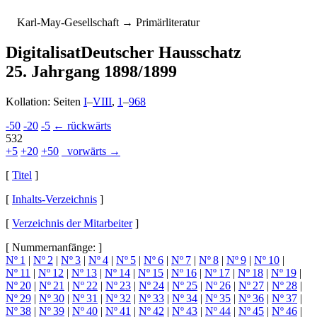
K
arl-
M
ay-
G
esellschaft
→ Primärliteratur
Digitalisat
Deutscher Hausschatz
25. Jahrgang 1898/1899
Kollation: Seiten
I
–
VIII
,
1
–
968
-50
-20
-5
← rückwärts
532
+5
+20
+50
vorwärts →
[
Titel
]
[
Inhalts-Verzeichnis
]
[
Verzeichnis der Mitarbeiter
]
[ Nummernanfänge: ]
Nº 1
|
Nº 2
|
Nº 3
|
Nº 4
|
Nº 5
|
Nº 6
|
Nº 7
|
Nº 8
|
Nº 9
|
Nº 10
|
Nº 11
|
Nº 12
|
Nº 13
|
Nº 14
|
Nº 15
|
Nº 16
|
Nº 17
|
Nº 18
|
Nº 19
|
Nº 20
|
Nº 21
|
Nº 22
|
Nº 23
|
Nº 24
|
Nº 25
|
Nº 26
|
Nº 27
|
Nº 28
|
Nº 29
|
Nº 30
|
Nº 31
|
Nº 32
|
Nº 33
|
Nº 34
|
Nº 35
|
Nº 36
|
Nº 37
|
Nº 38
|
Nº 39
|
Nº 40
|
Nº 41
|
Nº 42
|
Nº 43
|
Nº 44
|
Nº 45
|
Nº 46
|