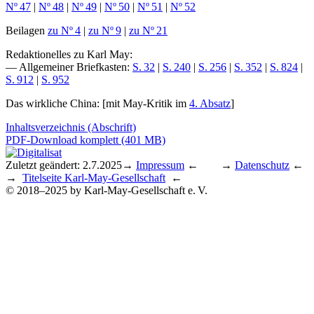
Nº 47
|
Nº 48
|
Nº 49
|
Nº 50
|
Nº 51
|
Nº 52
Beilagen
zu Nº 4
|
zu Nº 9
|
zu Nº 21
Redaktionelles zu Karl May
:
— Allgemeiner Briefkasten:
S. 32
|
S. 240
|
S. 256
|
S. 352
|
S. 824
|
S. 912
|
S. 952
Das wirkliche China
: [mit May-Kritik im
4. Absatz
]
Inhaltsverzeichnis (Abschrift)
PDF-Download komplett (401 MB)
Zuletzt geändert: 2.7.2025
→
Impressum
← →
Datenschutz
←
→
Titelseite Karl-May-Gesellschaft
←
© 2018–2025 by Karl-May-Gesellschaft e. V.