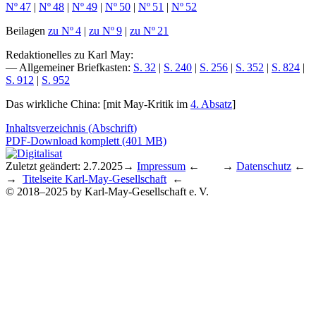
Nº 47
|
Nº 48
|
Nº 49
|
Nº 50
|
Nº 51
|
Nº 52
Beilagen
zu Nº 4
|
zu Nº 9
|
zu Nº 21
Redaktionelles zu Karl May
:
— Allgemeiner Briefkasten:
S. 32
|
S. 240
|
S. 256
|
S. 352
|
S. 824
|
S. 912
|
S. 952
Das wirkliche China
: [mit May-Kritik im
4. Absatz
]
Inhaltsverzeichnis (Abschrift)
PDF-Download komplett (401 MB)
Zuletzt geändert: 2.7.2025
→
Impressum
← →
Datenschutz
←
→
Titelseite Karl-May-Gesellschaft
←
© 2018–2025 by Karl-May-Gesellschaft e. V.