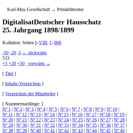
K
arl-
M
ay-
G
esellschaft
→ Primärliteratur
Digitalisat
Deutscher Hausschatz
25. Jahrgang 1898/1899
Kollation: Seiten
I
–
VIII
,
1
–
968
-50
-20
-5
← rückwärts
533
+5
+20
+50
vorwärts →
[
Titel
]
[
Inhalts-Verzeichnis
]
[
Verzeichnis der Mitarbeiter
]
[ Nummernanfänge: ]
Nº 1
|
Nº 2
|
Nº 3
|
Nº 4
|
Nº 5
|
Nº 6
|
Nº 7
|
Nº 8
|
Nº 9
|
Nº 10
|
Nº 11
|
Nº 12
|
Nº 13
|
Nº 14
|
Nº 15
|
Nº 16
|
Nº 17
|
Nº 18
|
Nº 19
|
Nº 20
|
Nº 21
|
Nº 22
|
Nº 23
|
Nº 24
|
Nº 25
|
Nº 26
|
Nº 27
|
Nº 28
|
Nº 29
|
Nº 30
|
Nº 31
|
Nº 32
|
Nº 33
|
Nº 34
|
Nº 35
|
Nº 36
|
Nº 37
|
Nº 38
|
Nº 39
|
Nº 40
|
Nº 41
|
Nº 42
|
Nº 43
|
Nº 44
|
Nº 45
|
Nº 46
|