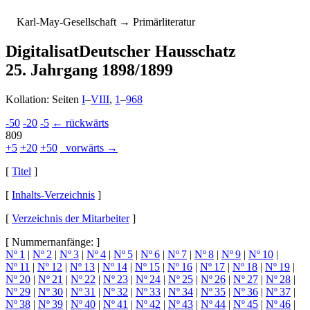
K
arl-
M
ay-
G
esellschaft
→ Primärliteratur
Digitalisat
Deutscher Hausschatz
25. Jahrgang 1898/1899
Kollation: Seiten
I
–
VIII
,
1
–
968
-50
-20
-5
← rückwärts
809
+5
+20
+50
vorwärts →
[
Titel
]
[
Inhalts-Verzeichnis
]
[
Verzeichnis der Mitarbeiter
]
[ Nummernanfänge: ]
Nº 1
|
Nº 2
|
Nº 3
|
Nº 4
|
Nº 5
|
Nº 6
|
Nº 7
|
Nº 8
|
Nº 9
|
Nº 10
|
Nº 11
|
Nº 12
|
Nº 13
|
Nº 14
|
Nº 15
|
Nº 16
|
Nº 17
|
Nº 18
|
Nº 19
|
Nº 20
|
Nº 21
|
Nº 22
|
Nº 23
|
Nº 24
|
Nº 25
|
Nº 26
|
Nº 27
|
Nº 28
|
Nº 29
|
Nº 30
|
Nº 31
|
Nº 32
|
Nº 33
|
Nº 34
|
Nº 35
|
Nº 36
|
Nº 37
|
Nº 38
|
Nº 39
|
Nº 40
|
Nº 41
|
Nº 42
|
Nº 43
|
Nº 44
|
Nº 45
|
Nº 46
|