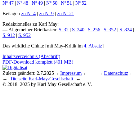
Nº 47
|
Nº 48
|
Nº 49
|
Nº 50
|
Nº 51
|
Nº 52
Beilagen
zu Nº 4
|
zu Nº 9
|
zu Nº 21
Redaktionelles zu Karl May
:
— Allgemeiner Briefkasten:
S. 32
|
S. 240
|
S. 256
|
S. 352
|
S. 824
|
S. 912
|
S. 952
Das wirkliche China
: [mit May-Kritik im
4. Absatz
]
Inhaltsverzeichnis (Abschrift)
PDF-Download komplett (401 MB)
Zuletzt geändert: 2.7.2025
→
Impressum
← →
Datenschutz
←
→
Titelseite Karl-May-Gesellschaft
←
© 2018–2025 by Karl-May-Gesellschaft e. V.