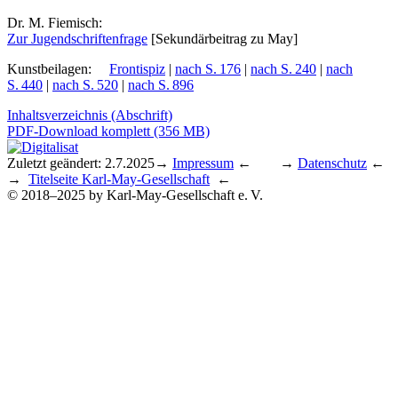
Dr. M. Fiemisch:
Zur Ju­gend­schrif­ten­fra­ge
[Se­kun­där­bei­trag zu May]
Kunstbeilagen
:
Frontispiz
|
nach S. 176
|
nach S. 240
|
nach
S. 440
|
nach S. 520
|
nach S. 896
Inhaltsverzeichnis (Abschrift)
PDF-Download komplett (356 MB)
Zuletzt geändert: 2.7.2025
→
Impressum
← →
Datenschutz
←
→
Titelseite Karl-May-Gesellschaft
←
© 2018–2025 by Karl-May-Gesellschaft e. V.