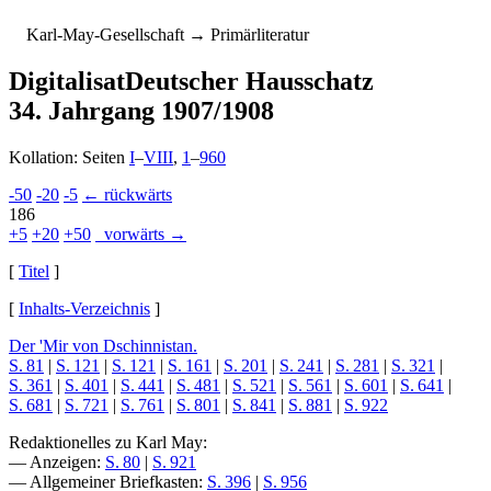
K
arl-
M
ay-
G
esellschaft
→ Primärliteratur
Digitalisat
Deutscher Hausschatz
34. Jahrgang 1907/1908
Kollation: Seiten
I
–
VIII
,
1
–
960
-50
-20
-5
← rückwärts
186
+5
+20
+50
vorwärts →
[
Titel
]
[
Inhalts-Verzeichnis
]
Der 'Mir von Dschinnistan.
S. 81
|
S. 121
|
S. 121
|
S. 161
|
S. 201
|
S. 241
|
S. 281
|
S. 321
|
S. 361
|
S. 401
|
S. 441
|
S. 481
|
S. 521
|
S. 561
|
S. 601
|
S. 641
|
S. 681
|
S. 721
|
S. 761
|
S. 801
|
S. 841
|
S. 881
|
S. 922
Redaktionelles zu Karl May:
— Anzeigen:
S. 80
|
S. 921
— Allgemeiner Briefkasten:
S. 396
|
S. 956