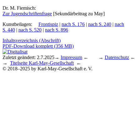
Dr. M. Fiemisch:
Zur Ju­gend­schrif­ten­fra­ge
[Se­kun­där­bei­trag zu May]
Kunstbeilagen
:
Frontispiz
|
nach S. 176
|
nach S. 240
|
nach
S. 440
|
nach S. 520
|
nach S. 896
Inhaltsverzeichnis (Abschrift)
PDF-Download komplett (356 MB)
Zuletzt geändert: 2.7.2025
→
Impressum
← →
Datenschutz
←
→
Titelseite Karl-May-Gesellschaft
←
© 2018–2025 by Karl-May-Gesellschaft e. V.