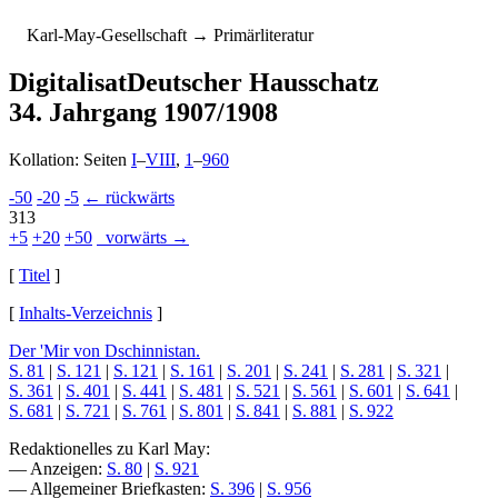
K
arl-
M
ay-
G
esellschaft
→ Primärliteratur
Digitalisat
Deutscher Hausschatz
34. Jahrgang 1907/1908
Kollation: Seiten
I
–
VIII
,
1
–
960
-50
-20
-5
← rückwärts
313
+5
+20
+50
vorwärts →
[
Titel
]
[
Inhalts-Verzeichnis
]
Der 'Mir von Dschinnistan.
S. 81
|
S. 121
|
S. 121
|
S. 161
|
S. 201
|
S. 241
|
S. 281
|
S. 321
|
S. 361
|
S. 401
|
S. 441
|
S. 481
|
S. 521
|
S. 561
|
S. 601
|
S. 641
|
S. 681
|
S. 721
|
S. 761
|
S. 801
|
S. 841
|
S. 881
|
S. 922
Redaktionelles zu Karl May:
— Anzeigen:
S. 80
|
S. 921
— Allgemeiner Briefkasten:
S. 396
|
S. 956