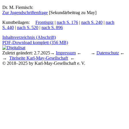
Dr. M. Fiemisch:
Zur Ju­gend­schrif­ten­fra­ge
[Se­kun­där­bei­trag zu May]
Kunstbeilagen
:
Frontispiz
|
nach S. 176
|
nach S. 240
|
nach
S. 440
|
nach S. 520
|
nach S. 896
Inhaltsverzeichnis (Abschrift)
PDF-Download komplett (356 MB)
Zuletzt geändert: 2.7.2025
→
Impressum
← →
Datenschutz
←
→
Titelseite Karl-May-Gesellschaft
←
© 2018–2025 by Karl-May-Gesellschaft e. V.