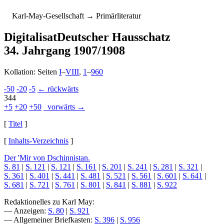
K
arl-
M
ay-
G
esellschaft
→ Primärliteratur
Digitalisat
Deutscher Hausschatz
34. Jahrgang 1907/1908
Kollation: Seiten
I
–
VIII
,
1
–
960
-50
-20
-5
← rückwärts
344
+5
+20
+50
vorwärts →
[
Titel
]
[
Inhalts-Verzeichnis
]
Der 'Mir von Dschinnistan.
S. 81
|
S. 121
|
S. 121
|
S. 161
|
S. 201
|
S. 241
|
S. 281
|
S. 321
|
S. 361
|
S. 401
|
S. 441
|
S. 481
|
S. 521
|
S. 561
|
S. 601
|
S. 641
|
S. 681
|
S. 721
|
S. 761
|
S. 801
|
S. 841
|
S. 881
|
S. 922
Redaktionelles zu Karl May:
— Anzeigen:
S. 80
|
S. 921
— Allgemeiner Briefkasten:
S. 396
|
S. 956