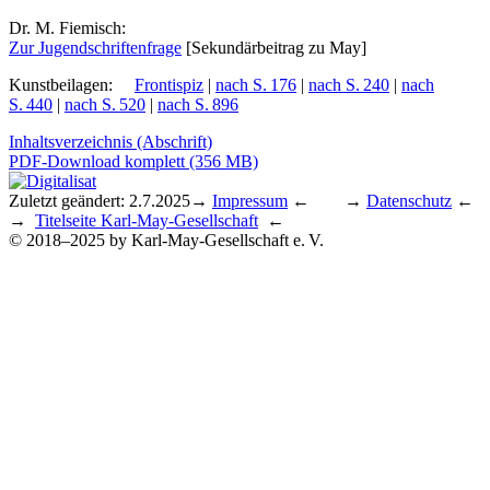
Dr. M. Fiemisch:
Zur Ju­gend­schrif­ten­fra­ge
[Se­kun­där­bei­trag zu May]
Kunstbeilagen
:
Frontispiz
|
nach S. 176
|
nach S. 240
|
nach
S. 440
|
nach S. 520
|
nach S. 896
Inhaltsverzeichnis (Abschrift)
PDF-Download komplett (356 MB)
Zuletzt geändert: 2.7.2025
→
Impressum
← →
Datenschutz
←
→
Titelseite Karl-May-Gesellschaft
←
© 2018–2025 by Karl-May-Gesellschaft e. V.