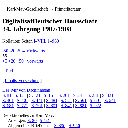
K
arl-
M
ay-
G
esellschaft
→ Primärliteratur
Digitalisat
Deutscher Hausschatz
34. Jahrgang 1907/1908
Kollation: Seiten
I
–
VIII
,
1
–
960
-50
-20
-5
← rückwärts
55
+5
+20
+50
vorwärts →
[
Titel
]
[
Inhalts-Verzeichnis
]
Der 'Mir von Dschinnistan.
S. 81
|
S. 121
|
S. 121
|
S. 161
|
S. 201
|
S. 241
|
S. 281
|
S. 321
|
S. 361
|
S. 401
|
S. 441
|
S. 481
|
S. 521
|
S. 561
|
S. 601
|
S. 641
|
S. 681
|
S. 721
|
S. 761
|
S. 801
|
S. 841
|
S. 881
|
S. 922
Redaktionelles zu Karl May:
— Anzeigen:
S. 80
|
S. 921
— Allgemeiner Briefkasten:
S. 396
|
S. 956