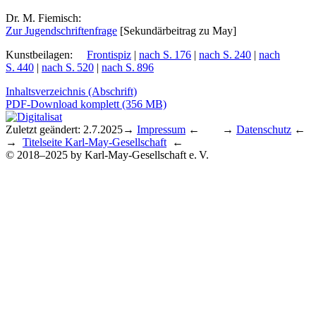
Dr. M. Fiemisch:
Zur Ju­gend­schrif­ten­fra­ge
[Se­kun­där­bei­trag zu May]
Kunstbeilagen
:
Frontispiz
|
nach S. 176
|
nach S. 240
|
nach
S. 440
|
nach S. 520
|
nach S. 896
Inhaltsverzeichnis (Abschrift)
PDF-Download komplett (356 MB)
Zuletzt geändert: 2.7.2025
→
Impressum
← →
Datenschutz
←
→
Titelseite Karl-May-Gesellschaft
←
© 2018–2025 by Karl-May-Gesellschaft e. V.