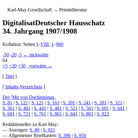
K
arl-
M
ay-
G
esellschaft
→ Primärliteratur
Digitalisat
Deutscher Hausschatz
34. Jahrgang 1907/1908
Kollation: Seiten
I
–
VIII
,
1
–
960
-50
-20
-5
← rückwärts
64
+5
+20
+50
vorwärts →
[
Titel
]
[
Inhalts-Verzeichnis
]
Der 'Mir von Dschinnistan.
S. 81
|
S. 121
|
S. 121
|
S. 161
|
S. 201
|
S. 241
|
S. 281
|
S. 321
|
S. 361
|
S. 401
|
S. 441
|
S. 481
|
S. 521
|
S. 561
|
S. 601
|
S. 641
|
S. 681
|
S. 721
|
S. 761
|
S. 801
|
S. 841
|
S. 881
|
S. 922
Redaktionelles zu Karl May:
— Anzeigen:
S. 80
|
S. 921
— Allgemeiner Briefkasten:
S. 396
|
S. 956