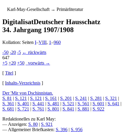
K
arl-
M
ay-
G
esellschaft
→ Primärliteratur
Digitalisat
Deutscher Hausschatz
34. Jahrgang 1907/1908
Kollation: Seiten
I
–
VIII
,
1
–
960
-50
-20
-5
← rückwärts
647
+5
+20
+50
vorwärts →
[
Titel
]
[
Inhalts-Verzeichnis
]
Der 'Mir von Dschinnistan.
S. 81
|
S. 121
|
S. 121
|
S. 161
|
S. 201
|
S. 241
|
S. 281
|
S. 321
|
S. 361
|
S. 401
|
S. 441
|
S. 481
|
S. 521
|
S. 561
|
S. 601
|
S. 641
|
S. 681
|
S. 721
|
S. 761
|
S. 801
|
S. 841
|
S. 881
|
S. 922
Redaktionelles zu Karl May:
— Anzeigen:
S. 80
|
S. 921
— Allgemeiner Briefkasten:
S. 396
|
S. 956