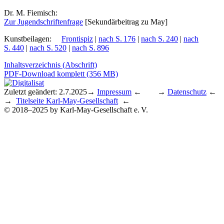
Dr. M. Fiemisch:
Zur Ju­gend­schrif­ten­fra­ge
[Se­kun­där­bei­trag zu May]
Kunstbeilagen
:
Frontispiz
|
nach S. 176
|
nach S. 240
|
nach
S. 440
|
nach S. 520
|
nach S. 896
Inhaltsverzeichnis (Abschrift)
PDF-Download komplett (356 MB)
Zuletzt geändert: 2.7.2025
→
Impressum
← →
Datenschutz
←
→
Titelseite Karl-May-Gesellschaft
←
© 2018–2025 by Karl-May-Gesellschaft e. V.