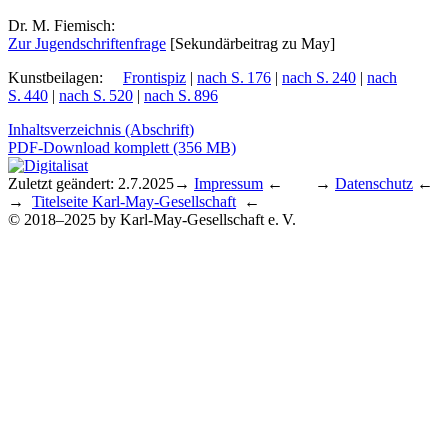
Dr. M. Fiemisch:
Zur Ju­gend­schrif­ten­fra­ge
[Se­kun­där­bei­trag zu May]
Kunstbeilagen
:
Frontispiz
|
nach S. 176
|
nach S. 240
|
nach
S. 440
|
nach S. 520
|
nach S. 896
Inhaltsverzeichnis (Abschrift)
PDF-Download komplett (356 MB)
Zuletzt geändert: 2.7.2025
→
Impressum
← →
Datenschutz
←
→
Titelseite Karl-May-Gesellschaft
←
© 2018–2025 by Karl-May-Gesellschaft e. V.