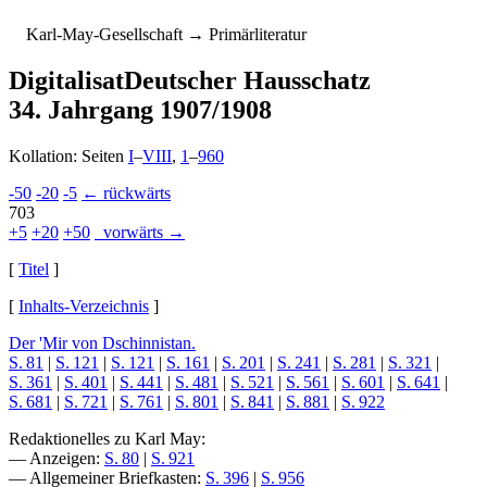
K
arl-
M
ay-
G
esellschaft
→ Primärliteratur
Digitalisat
Deutscher Hausschatz
34. Jahrgang 1907/1908
Kollation: Seiten
I
–
VIII
,
1
–
960
-50
-20
-5
← rückwärts
703
+5
+20
+50
vorwärts →
[
Titel
]
[
Inhalts-Verzeichnis
]
Der 'Mir von Dschinnistan.
S. 81
|
S. 121
|
S. 121
|
S. 161
|
S. 201
|
S. 241
|
S. 281
|
S. 321
|
S. 361
|
S. 401
|
S. 441
|
S. 481
|
S. 521
|
S. 561
|
S. 601
|
S. 641
|
S. 681
|
S. 721
|
S. 761
|
S. 801
|
S. 841
|
S. 881
|
S. 922
Redaktionelles zu Karl May:
— Anzeigen:
S. 80
|
S. 921
— Allgemeiner Briefkasten:
S. 396
|
S. 956