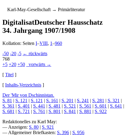
K
arl-
M
ay-
G
esellschaft
→ Primärliteratur
Digitalisat
Deutscher Hausschatz
34. Jahrgang 1907/1908
Kollation: Seiten
I
–
VIII
,
1
–
960
-50
-20
-5
← rückwärts
768
+5
+20
+50
vorwärts →
[
Titel
]
[
Inhalts-Verzeichnis
]
Der 'Mir von Dschinnistan.
S. 81
|
S. 121
|
S. 121
|
S. 161
|
S. 201
|
S. 241
|
S. 281
|
S. 321
|
S. 361
|
S. 401
|
S. 441
|
S. 481
|
S. 521
|
S. 561
|
S. 601
|
S. 641
|
S. 681
|
S. 721
|
S. 761
|
S. 801
|
S. 841
|
S. 881
|
S. 922
Redaktionelles zu Karl May:
— Anzeigen:
S. 80
|
S. 921
— Allgemeiner Briefkasten:
S. 396
|
S. 956