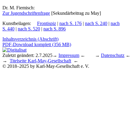
Dr. M. Fiemisch:
Zur Ju­gend­schrif­ten­fra­ge
[Se­kun­där­bei­trag zu May]
Kunstbeilagen
:
Frontispiz
|
nach S. 176
|
nach S. 240
|
nach
S. 440
|
nach S. 520
|
nach S. 896
Inhaltsverzeichnis (Abschrift)
PDF-Download komplett (356 MB)
Zuletzt geändert: 2.7.2025
→
Impressum
← →
Datenschutz
←
→
Titelseite Karl-May-Gesellschaft
←
© 2018–2025 by Karl-May-Gesellschaft e. V.