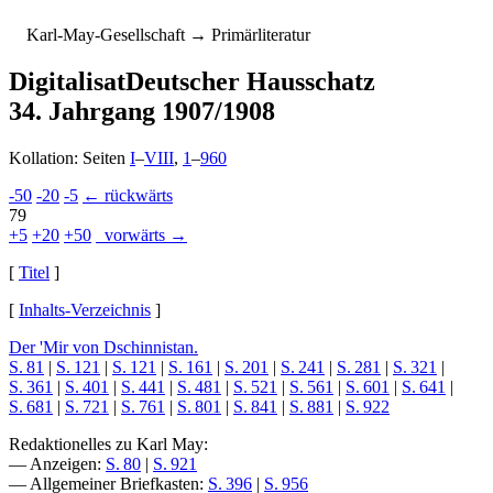
K
arl-
M
ay-
G
esellschaft
→ Primärliteratur
Digitalisat
Deutscher Hausschatz
34. Jahrgang 1907/1908
Kollation: Seiten
I
–
VIII
,
1
–
960
-50
-20
-5
← rückwärts
79
+5
+20
+50
vorwärts →
[
Titel
]
[
Inhalts-Verzeichnis
]
Der 'Mir von Dschinnistan.
S. 81
|
S. 121
|
S. 121
|
S. 161
|
S. 201
|
S. 241
|
S. 281
|
S. 321
|
S. 361
|
S. 401
|
S. 441
|
S. 481
|
S. 521
|
S. 561
|
S. 601
|
S. 641
|
S. 681
|
S. 721
|
S. 761
|
S. 801
|
S. 841
|
S. 881
|
S. 922
Redaktionelles zu Karl May:
— Anzeigen:
S. 80
|
S. 921
— Allgemeiner Briefkasten:
S. 396
|
S. 956