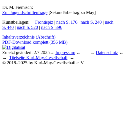
Dr. M. Fiemisch:
Zur Ju­gend­schrif­ten­fra­ge
[Se­kun­där­bei­trag zu May]
Kunstbeilagen
:
Frontispiz
|
nach S. 176
|
nach S. 240
|
nach
S. 440
|
nach S. 520
|
nach S. 896
Inhaltsverzeichnis (Abschrift)
PDF-Download komplett (356 MB)
Zuletzt geändert: 2.7.2025
→
Impressum
← →
Datenschutz
←
→
Titelseite Karl-May-Gesellschaft
←
© 2018–2025 by Karl-May-Gesellschaft e. V.