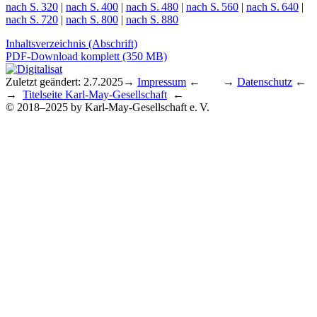
nach S. 320
|
nach S. 400
|
nach S. 480
|
nach S. 560
|
nach S. 640
|
nach S. 720
|
nach S. 800
|
nach S. 880
Inhaltsverzeichnis (Abschrift)
PDF-Download komplett (350 MB)
Zuletzt geändert: 2.7.2025
→
Impressum
← →
Datenschutz
←
→
Titelseite Karl-May-Gesellschaft
←
© 2018–2025 by Karl-May-Gesellschaft e. V.