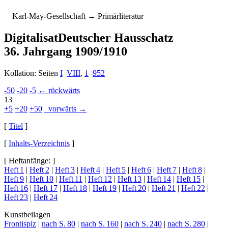
K
arl-
M
ay-
G
esellschaft
→ Primärliteratur
Digitalisat
Deutscher Hausschatz
36. Jahrgang 1909/1910
Kollation: Seiten
I
–
VIII
,
1
–
952
-50
-20
-5
← rückwärts
13
+5
+20
+50
vorwärts →
[
Titel
]
[
Inhalts-Verzeichnis
]
[ Heftanfänge: ]
Heft 1
|
Heft 2
|
Heft 3
|
Heft 4
|
Heft 5
|
Heft 6
|
Heft 7
|
Heft 8
|
Heft 9
|
Heft 10
|
Heft 11
|
Heft 12
|
Heft 13
|
Heft 14
|
Heft 15
|
Heft 16
|
Heft 17
|
Heft 18
|
Heft 19
|
Heft 20
|
Heft 21
|
Heft 22
|
Heft 23
|
Heft 24
Kunstbeilagen
Frontispiz
|
nach S. 80
|
nach S. 160
|
nach S. 240
|
nach S. 280
|