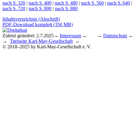
nach S. 320
|
nach S. 400
|
nach S. 480
|
nach S. 560
|
nach S. 640
|
nach S. 720
|
nach S. 800
|
nach S. 880
Inhaltsverzeichnis (Abschrift)
PDF-Download komplett (350 MB)
Zuletzt geändert: 2.7.2025
→
Impressum
← →
Datenschutz
←
→
Titelseite Karl-May-Gesellschaft
←
© 2018–2025 by Karl-May-Gesellschaft e. V.