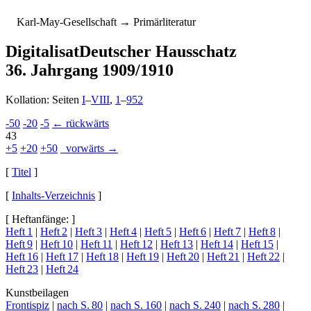
K
arl-
M
ay-
G
esellschaft
→ Primärliteratur
Digitalisat
Deutscher Hausschatz
36. Jahrgang 1909/1910
Kollation: Seiten
I
–
VIII
,
1
–
952
-50
-20
-5
← rückwärts
43
+5
+20
+50
vorwärts →
[
Titel
]
[
Inhalts-Verzeichnis
]
[ Heftanfänge: ]
Heft 1
|
Heft 2
|
Heft 3
|
Heft 4
|
Heft 5
|
Heft 6
|
Heft 7
|
Heft 8
|
Heft 9
|
Heft 10
|
Heft 11
|
Heft 12
|
Heft 13
|
Heft 14
|
Heft 15
|
Heft 16
|
Heft 17
|
Heft 18
|
Heft 19
|
Heft 20
|
Heft 21
|
Heft 22
|
Heft 23
|
Heft 24
Kunstbeilagen
Frontispiz
|
nach S. 80
|
nach S. 160
|
nach S. 240
|
nach S. 280
|