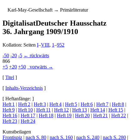
K
arl-
M
ay-
G
esellschaft
→ Primärliteratur
Digitalisat
Deutscher Hausschatz
36. Jahrgang 1909/1910
Kollation: Seiten
I
–
VIII
,
1
–
952
-50
-20
-5
← rückwärts
866
+5
+20
+50
vorwärts →
[
Titel
]
[
Inhalts-Verzeichnis
]
[ Heftanfänge: ]
Heft 1
|
Heft 2
|
Heft 3
|
Heft 4
|
Heft 5
|
Heft 6
|
Heft 7
|
Heft 8
|
Heft 9
|
Heft 10
|
Heft 11
|
Heft 12
|
Heft 13
|
Heft 14
|
Heft 15
|
Heft 16
|
Heft 17
|
Heft 18
|
Heft 19
|
Heft 20
|
Heft 21
|
Heft 22
|
Heft 23
|
Heft 24
Kunstbeilagen
Frontispiz
|
nach S. 80
|
nach S. 160
|
nach S. 240
|
nach S. 280
|