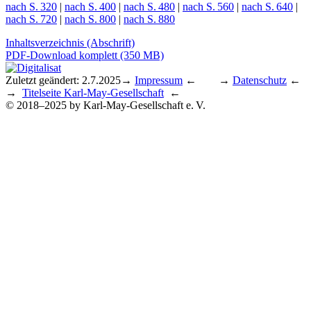
nach S. 320
|
nach S. 400
|
nach S. 480
|
nach S. 560
|
nach S. 640
|
nach S. 720
|
nach S. 800
|
nach S. 880
Inhaltsverzeichnis (Abschrift)
PDF-Download komplett (350 MB)
Zuletzt geändert: 2.7.2025
→
Impressum
← →
Datenschutz
←
→
Titelseite Karl-May-Gesellschaft
←
© 2018–2025 by Karl-May-Gesellschaft e. V.