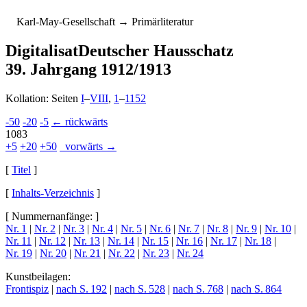
K
arl-
M
ay-
G
esellschaft
→ Primärliteratur
Digitalisat
Deutscher Hausschatz
39. Jahrgang 1912/1913
Kollation: Seiten
I
–
VIII
,
1
–
1152
-50
-20
-5
← rückwärts
1083
+5
+20
+50
vorwärts →
[
Titel
]
[
Inhalts-Verzeichnis
]
[ Nummernanfänge: ]
Nr. 1
|
Nr. 2
|
Nr. 3
|
Nr. 4
|
Nr. 5
|
Nr. 6
|
Nr. 7
|
Nr. 8
|
Nr. 9
|
Nr. 10
|
Nr. 11
|
Nr. 12
|
Nr. 13
|
Nr. 14
|
Nr. 15
|
Nr. 16
|
Nr. 17
|
Nr. 18
|
Nr. 19
|
Nr. 20
|
Nr. 21
|
Nr. 22
|
Nr. 23
|
Nr. 24
Kunstbeilagen:
Frontispiz
|
nach S. 192
|
nach S. 528
|
nach S. 768
|
nach S. 864