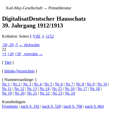
K
arl-
M
ay-
G
esellschaft
→ Primärliteratur
Digitalisat
Deutscher Hausschatz
39. Jahrgang 1912/1913
Kollation: Seiten
I
–
VIII
,
1
–
1152
-50
-20
-5
← rückwärts
22
+5
+20
+50
vorwärts →
[
Titel
]
[
Inhalts-Verzeichnis
]
[ Nummernanfänge: ]
Nr. 1
|
Nr. 2
|
Nr. 3
|
Nr. 4
|
Nr. 5
|
Nr. 6
|
Nr. 7
|
Nr. 8
|
Nr. 9
|
Nr. 10
|
Nr. 11
|
Nr. 12
|
Nr. 13
|
Nr. 14
|
Nr. 15
|
Nr. 16
|
Nr. 17
|
Nr. 18
|
Nr. 19
|
Nr. 20
|
Nr. 21
|
Nr. 22
|
Nr. 23
|
Nr. 24
Kunstbeilagen:
Frontispiz
|
nach S. 192
|
nach S. 528
|
nach S. 768
|
nach S. 864