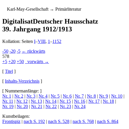
K
arl-
M
ay-
G
esellschaft
→ Primärliteratur
Digitalisat
Deutscher Hausschatz
39. Jahrgang 1912/1913
Kollation: Seiten
I
–
VIII
,
1
–
1152
-50
-20
-5
← rückwärts
578
+5
+20
+50
vorwärts →
[
Titel
]
[
Inhalts-Verzeichnis
]
[ Nummernanfänge: ]
Nr. 1
|
Nr. 2
|
Nr. 3
|
Nr. 4
|
Nr. 5
|
Nr. 6
|
Nr. 7
|
Nr. 8
|
Nr. 9
|
Nr. 10
|
Nr. 11
|
Nr. 12
|
Nr. 13
|
Nr. 14
|
Nr. 15
|
Nr. 16
|
Nr. 17
|
Nr. 18
|
Nr. 19
|
Nr. 20
|
Nr. 21
|
Nr. 22
|
Nr. 23
|
Nr. 24
Kunstbeilagen:
Frontispiz
|
nach S. 192
|
nach S. 528
|
nach S. 768
|
nach S. 864