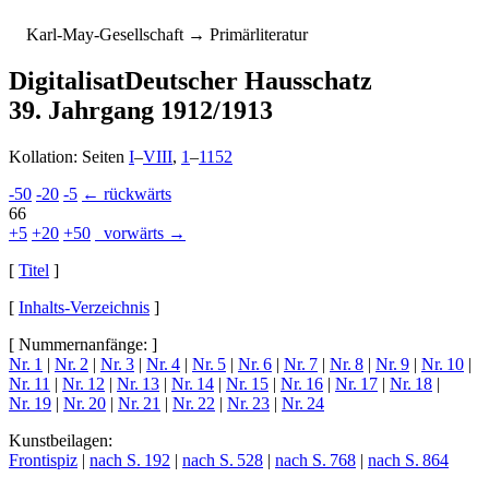
K
arl-
M
ay-
G
esellschaft
→ Primärliteratur
Digitalisat
Deutscher Hausschatz
39. Jahrgang 1912/1913
Kollation: Seiten
I
–
VIII
,
1
–
1152
-50
-20
-5
← rückwärts
66
+5
+20
+50
vorwärts →
[
Titel
]
[
Inhalts-Verzeichnis
]
[ Nummernanfänge: ]
Nr. 1
|
Nr. 2
|
Nr. 3
|
Nr. 4
|
Nr. 5
|
Nr. 6
|
Nr. 7
|
Nr. 8
|
Nr. 9
|
Nr. 10
|
Nr. 11
|
Nr. 12
|
Nr. 13
|
Nr. 14
|
Nr. 15
|
Nr. 16
|
Nr. 17
|
Nr. 18
|
Nr. 19
|
Nr. 20
|
Nr. 21
|
Nr. 22
|
Nr. 23
|
Nr. 24
Kunstbeilagen:
Frontispiz
|
nach S. 192
|
nach S. 528
|
nach S. 768
|
nach S. 864