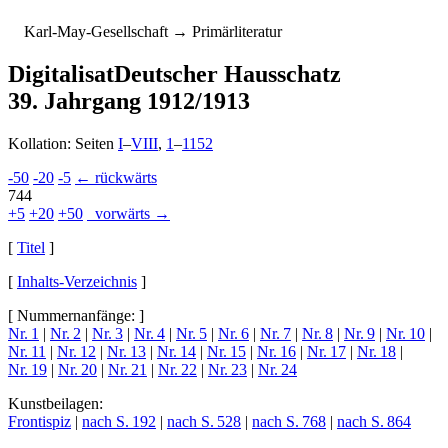
K
arl-
M
ay-
G
esellschaft
→ Primärliteratur
Digitalisat
Deutscher Hausschatz
39. Jahrgang 1912/1913
Kollation: Seiten
I
–
VIII
,
1
–
1152
-50
-20
-5
← rückwärts
744
+5
+20
+50
vorwärts →
[
Titel
]
[
Inhalts-Verzeichnis
]
[ Nummernanfänge: ]
Nr. 1
|
Nr. 2
|
Nr. 3
|
Nr. 4
|
Nr. 5
|
Nr. 6
|
Nr. 7
|
Nr. 8
|
Nr. 9
|
Nr. 10
|
Nr. 11
|
Nr. 12
|
Nr. 13
|
Nr. 14
|
Nr. 15
|
Nr. 16
|
Nr. 17
|
Nr. 18
|
Nr. 19
|
Nr. 20
|
Nr. 21
|
Nr. 22
|
Nr. 23
|
Nr. 24
Kunstbeilagen:
Frontispiz
|
nach S. 192
|
nach S. 528
|
nach S. 768
|
nach S. 864