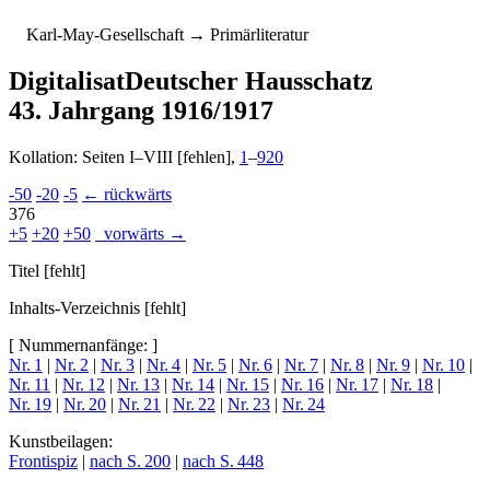
K
arl-
M
ay-
G
esellschaft
→ Primärliteratur
Digitalisat
Deutscher Hausschatz
43. Jahrgang 1916/1917
Kollation: Seiten I–VIII [fehlen],
1
–
920
-50
-20
-5
← rückwärts
376
+5
+20
+50
vorwärts →
Titel [fehlt]
Inhalts-Verzeichnis [fehlt]
[ Nummernanfänge: ]
Nr. 1
|
Nr. 2
|
Nr. 3
|
Nr. 4
|
Nr. 5
|
Nr. 6
|
Nr. 7
|
Nr. 8
|
Nr. 9
|
Nr. 10
|
Nr. 11
|
Nr. 12
|
Nr. 13
|
Nr. 14
|
Nr. 15
|
Nr. 16
|
Nr. 17
|
Nr. 18
|
Nr. 19
|
Nr. 20
|
Nr. 21
|
Nr. 22
|
Nr. 23
|
Nr. 24
Kunstbeilagen:
Frontispiz
|
nach S. 200
|
nach S. 448