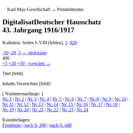
K
arl-
M
ay-
G
esellschaft
→ Primärliteratur
Digitalisat
Deutscher Hausschatz
43. Jahrgang 1916/1917
Kollation: Seiten I–VIII [fehlen],
1
–
920
-50
-20
-5
← rückwärts
400
+5
+20
+50
vorwärts →
Titel [fehlt]
Inhalts-Verzeichnis [fehlt]
[ Nummernanfänge: ]
Nr. 1
|
Nr. 2
|
Nr. 3
|
Nr. 4
|
Nr. 5
|
Nr. 6
|
Nr. 7
|
Nr. 8
|
Nr. 9
|
Nr. 10
|
Nr. 11
|
Nr. 12
|
Nr. 13
|
Nr. 14
|
Nr. 15
|
Nr. 16
|
Nr. 17
|
Nr. 18
|
Nr. 19
|
Nr. 20
|
Nr. 21
|
Nr. 22
|
Nr. 23
|
Nr. 24
Kunstbeilagen:
Frontispiz
|
nach S. 200
|
nach S. 448