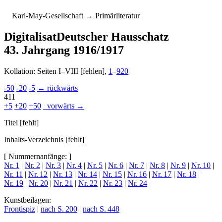
K
arl-
M
ay-
G
esellschaft
→ Primärliteratur
Digitalisat
Deutscher Hausschatz
43. Jahrgang 1916/1917
Kollation: Seiten I–VIII [fehlen],
1
–
920
-50
-20
-5
← rückwärts
411
+5
+20
+50
vorwärts →
Titel [fehlt]
Inhalts-Verzeichnis [fehlt]
[ Nummernanfänge: ]
Nr. 1
|
Nr. 2
|
Nr. 3
|
Nr. 4
|
Nr. 5
|
Nr. 6
|
Nr. 7
|
Nr. 8
|
Nr. 9
|
Nr. 10
|
Nr. 11
|
Nr. 12
|
Nr. 13
|
Nr. 14
|
Nr. 15
|
Nr. 16
|
Nr. 17
|
Nr. 18
|
Nr. 19
|
Nr. 20
|
Nr. 21
|
Nr. 22
|
Nr. 23
|
Nr. 24
Kunstbeilagen:
Frontispiz
|
nach S. 200
|
nach S. 448