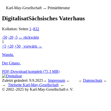
K
arl-
M
ay-
G
esellschaft
→ Primärliteratur
Digitalisat
Sächsisches Vaterhaus
Kollation: Seiten
1
–
832
-50
-20
-5
← rückwärts
1
+5
+20
+50
vorwärts →
Wanda.
Der Gitano.
PDF-Download komplett (75,3 MB)
Zuletzt geändert: 9.9.2025
→
Impressum
← →
Datenschutz
←
→
Titelseite Karl-May-Gesellschaft
←
© 2002–2025 by Karl-May-Gesellschaft e. V.