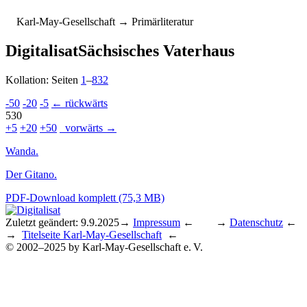
K
arl-
M
ay-
G
esellschaft
→ Primärliteratur
Digitalisat
Sächsisches Vaterhaus
Kollation: Seiten
1
–
832
-50
-20
-5
← rückwärts
530
+5
+20
+50
vorwärts →
Wanda.
Der Gitano.
PDF-Download komplett (75,3 MB)
Zuletzt geändert: 9.9.2025
→
Impressum
← →
Datenschutz
←
→
Titelseite Karl-May-Gesellschaft
←
© 2002–2025 by Karl-May-Gesellschaft e. V.