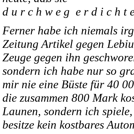
d u r c h w e g e r d i c h t e
Ferner habe ich niemals ir
Zeitung Artikel gegen Lebius
Zeuge gegen ihn geschworen.
sondern ich habe nur so gr
mir nie eine Büste für 40 0
die zusammen 800 Mark kost
Launen, sondern ich spiele,
besitze kein kostbares Auto