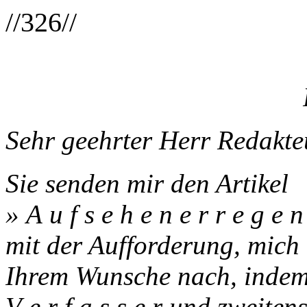
//326//
Sehr geehrter Herr Redakte
Sie senden mir den Artikel
» A u f s e h e n e r r e g e
mit der Aufforderung, mich
Ihrem Wunsche nach, indem 
V e r f a s s e r und zweitens