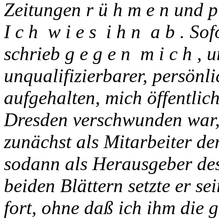
Zeitungen r ü h m e n und p 
I c h w i e s i h n a b . Sof
schrieb g e g e n m i c h ,
unqualifizierbarer, persönli
aufgehalten, mich öffentlic
Dresden verschwunden war, 
zunächst als Mitarbeiter d
sodann als Herausgeber des
beiden Blättern setzte er s
fort, ohne daß ich ihm die 