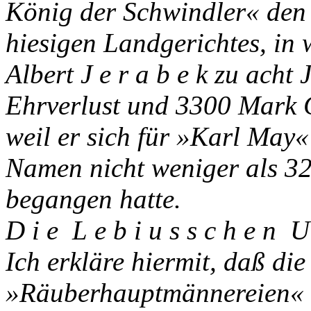
König der Schwindler« den 
hiesigen Landgerichtes, in 
Albert J e r a b e k zu ach
Ehrverlust und 3300 Mark G
weil er sich für »Karl May
Namen nicht weniger als 32
begangen hatte.
D i e L e b i u s s c h e n U 
Ich erkläre hiermit, daß die
»Räuberhauptmännereien« d u