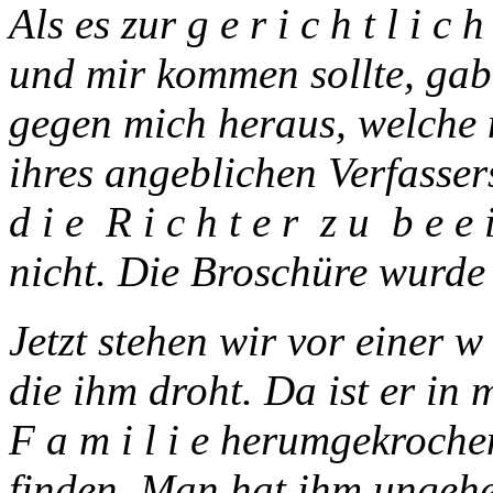
Als es zur g e r i c h t l i 
und mir kommen sollte, gab
gegen mich heraus, welche 
ihres angeblichen Verfasser
d i e R i c h t e r z u b e e 
nicht. Die Broschüre wurde g
Jetzt stehen wir vor einer w e
die ihm droht. Da ist er in 
F a m i l i e herumgekroch
finden. Man hat ihm ungeh