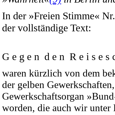
In der »Freien Stimme« Nr.
der vollständige Text:
G e g e n d e n R e i s e s c 
waren kürzlich von dem be
der gelben Gewerkschaften,
Gewerkschaftsorgan »Bund
worden, die auch wir unter