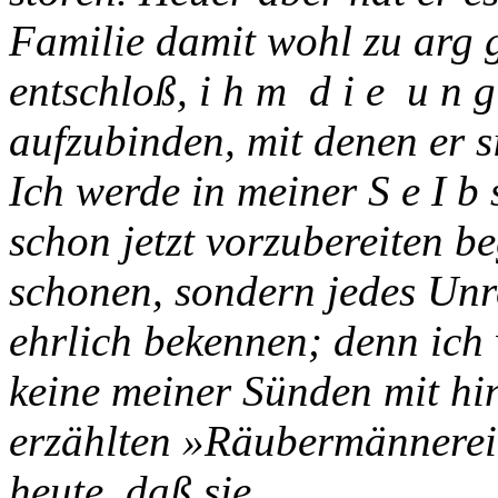
Familie damit wohl zu arg 
entschloß, i h m d i e u n g l
aufzubinden, mit denen er sic
Ich werde in meiner S e I b s 
schon jetzt vorzubereiten b
schonen, sondern jedes Unre
ehrlich bekennen; denn ich w
keine meiner Sünden mit hi
erzählten »Räubermännereien
heute, daß sie