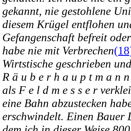
gekannt, nie gestohlene Uni
diesem Krügel entflohen un
Gefangenschaft befreit oder
habe nie mit Verbrechen
(18
Wirtstische geschrieben und
R ä u b e r h a u p t m a n 
als F e l d m e s s e r verkl
eine Bahn abzustecken habe,
erschwindelt. Einen Bauer L
dem ich in dieser Weise 80