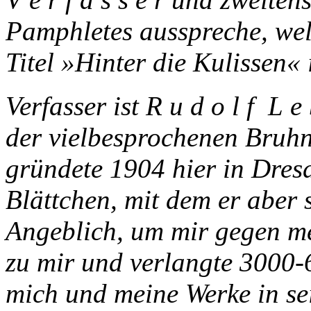
Pamphletes ausspreche, wel
Titel »Hinter die Kulissen«
Verfasser ist R u d o l f L e
der vielbesprochenen Bruhn
gründete 1904 hier in Dres
Blättchen, mit dem er aber
Angeblich, um mir gegen me
zu mir und verlangte 3000-
mich und meine Werke in se