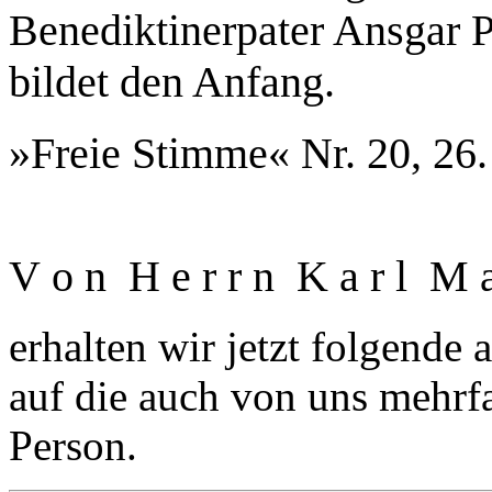
Benediktinerpater Ansgar 
bildet den Anfang.
»Freie Stimme« Nr. 20, 26.
V o n H e r r n K a r l M 
erhalten wir jetzt folgende a
auf die auch von uns mehrfa
Person.