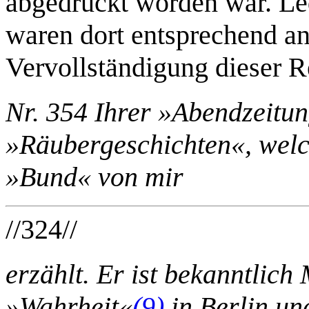
abgedruckt worden war. Led
waren dort entsprechend an
Vervollständigung dieser Re
Nr. 354 Ihrer »Abendzeitun
»Räubergeschichten«, welc
»Bund« von mir
//324//
erzählt. Er ist bekanntlich
»Wahrheit«
(9)
in Berlin und 