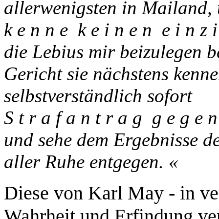
allerwenigsten in Mailand,
k e n n e k e i n e n e i n z 
die Lebius mir beizulegen b
Gericht sie nächstens kenne
selbstverständlich sofort
S t r a f a n t r a g g e g e 
und sehe dem Ergebnisse de
aller Ruhe entgegen. «
Diese von Karl May - in ve
Wahrheit und Erfindung v