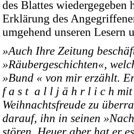
des Blattes wiedergegeben 
Erklärung des Angegriffenen
umgehend unseren Lesern un
»Auch Ihre Zeitung beschäft
»Räubergeschichten«, welch
»Bund « von mir erzählt. Er
f a s t a l l j ä h r l i c h 
Weihnachtsfreude zu überra
darauf, ihn in seinen »Nac
stören. Heuer aber hat er e