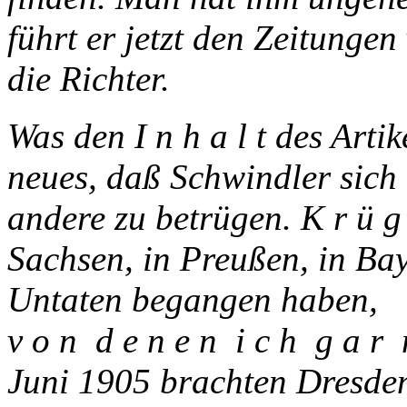
führt er jetzt den Zeitunge
die Richter.
Was den I n h a l t des Artik
neues, daß Schwindler sic
andere zu betrügen. K r ü g e
Sachsen, in Preußen, in Bay
Untaten begangen haben,
v o n d e n e n i c h g a r 
Juni 1905 brachten Dresden