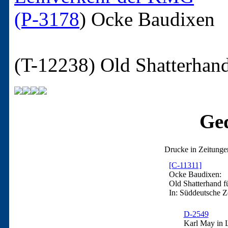
(P-3178
)
Ocke Baudixen
(T-12238)
Old Shatterhan
Ged
Drucke in Zeitunge
[C-11311]
Ocke Baudixen:
Old Shatterhand f
In: Süddeutsche 
D-2549
Karl May in L