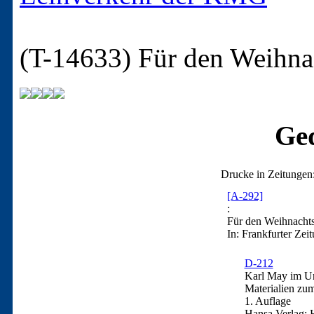
(T-14633)
Für den Weihnac
Ged
Drucke in Zeitungen
[A-292]
:
Für den Weihnachtst
In: Frankfurter Zei
D-212
Karl May im Urt
Materialien zu
1. Auflage
Hansa Verlag: