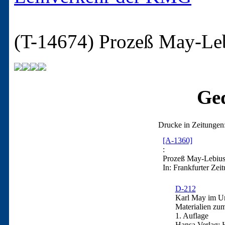
(T-14674)
Prozeß May-Leb
Ged
Drucke in Zeitungen
[A-1360]
:
Prozeß May-Lebius
In: Frankfurter Zei
D-212
Karl May im Urt
Materialien zu
1. Auflage
Hansa Verlag: