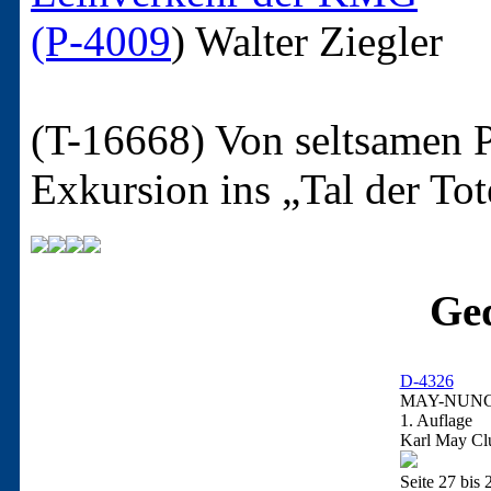
(P-4009
)
Walter Ziegler
(T-16668)
Von seltsamen P
Exkursion ins „Tal der To
Ged
D-4326
MAY-NUNGE
1. Auflage
Karl May Clu
Seite 27 bis 