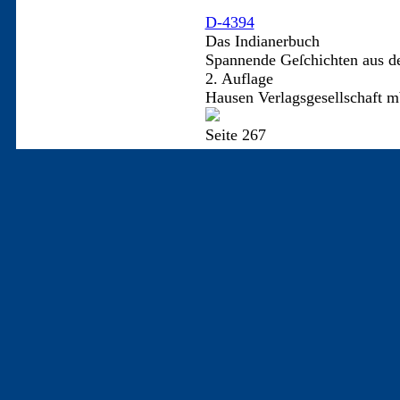
D-4394
Das Indianerbuch
Spannende Geſchichten aus d
2. Auflage
Hausen Verlagsgesellschaft m
Seite 267
D-4395
DAS INDIANERBUCH
Spannende Geschichten aus d
(3. Auflage)
Hausen Verlagsgesellschaft m
Seite 217