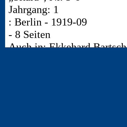
Jahrgang: 1
: Berlin - 1919-09
- 8 Seiten
Auch in: Ekkehard Bartsch
Collection. Die Schatulle. 
Archiv-Edition. Nachdruck
III g, Heft 2. (33 Bl.)
T-11689
- An unſere Mitglieder!
T-11688
- Hermann Heſſe über Karl May.
T-11687
- Deutſcher und Weltbürger.
T-11686
- Langweilige religiöſe Betrachtungen bei Karl May?