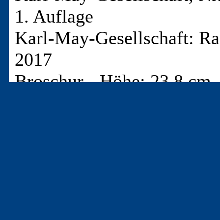
1. Auflage
Karl-May-Gesellschaft: Ra
2017
Broschur
-
Höhe: 23,8 cm
-
Seiten
T-14196
- Einleitung
T-14197
- Vor 175 Jahren wurde Karl May geboren / Der Mann, 
T-14198
- 175 Jahre Karl May / Howgh!
T-14199
- Stehaufmännchen Winnetou – 175 Geburtstag von Ka
T-14200
- Karl May lebt
T-14201
- SWR 2 – Forum, 22. Februar 2017 / Wilde Bleichgesich
T-14202
- MDR Kultur, 23. Februar 2017 / 175. Geburtstag von 
T-14203
- Karl May, der Rätselhafte